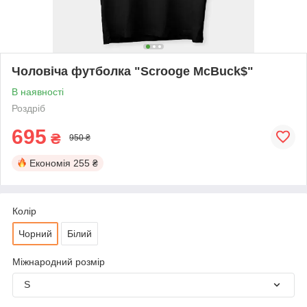
Чоловіча футболка "Scrooge McBuck$"
В наявності
Роздріб
695
₴
950 ₴
Економія
255 ₴
Колір
Чорний
Білий
Міжнародний розмір
S