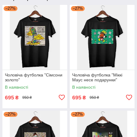
–27%
–27%
Чоловіча футболка "Сімсони
Чоловіча футболка "Міккі
золото"
Маус несе подарунки"
В наявності
В наявності
695
695
₴
₴
950 ₴
950 ₴
–27%
–27%