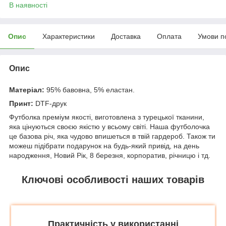
В наявності
Опис
Характеристики
Доставка
Оплата
Умови п
Опис
Матеріал:
95% бавовна, 5% еластан.
Принт:
DTF-друк
Футболка преміум якості, виготовлена з турецької тканини,
яка цінуються своєю якістю у всьому світі. Наша футболочка
це базова річ, яка чудово впишеться в твій гардероб. Також ти
можеш підібрати подарунок на будь-який привід, на день
народження, Новий Рік, 8 березня, корпоратив, річницю і тд.
Ключові особливості наших товарів
Практичність у використанні