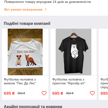
Повернення товару впродовж 14 днів за домовленістю
Всі умови повернення
Подібні товари компанії
Футболка чоловіча з
Футболка чоловіча з
Футб
мемом "Пес Да Лис"
принтом "Ripndip кіт"
прин
серц
695
695
695
₴
₴
950 ₴
950 ₴
Акційні пропозиції та новинки