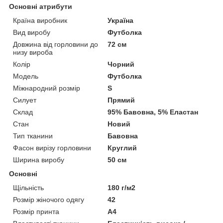
Основні атрибути
Країна виробник
Україна
Вид виробу
Футболка
Довжина від горловини до
72 см
низу вироба
Колір
Чорний
Модель
Футболка
Міжнародний розмір
S
Силует
Прямий
Склад
95% Бавовна, 5% Еластан
Стан
Новий
Тип тканини
Бавовна
Фасон вирізу горловини
Круглий
Ширина виробу
50 см
Основні
Щільність
180 г/м2
Розмір жіночого одягу
42
Розмір принта
А4