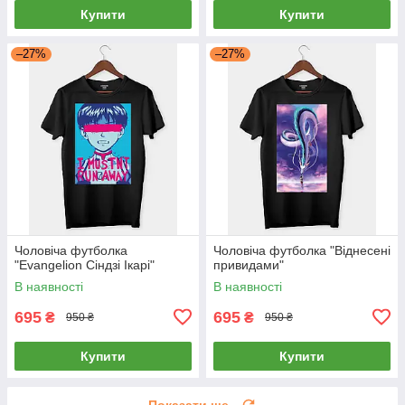
Купити
Купити
–27%
–27%
Чоловіча футболка
Чоловіча футболка "Віднесені
"Evangelion Сіндзі Ікарі"
привидами"
В наявності
В наявності
695
695
₴
₴
950 ₴
950 ₴
Купити
Купити
Показати ще