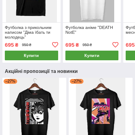
Футболка з прикольним
Футболка аніме "DEATH
Футб
написом "Діма їбать ти
NotE"
месн
молодець"
695
695
695
₴
₴
950 ₴
950 ₴
Купити
Купити
Акційні пропозиції та новинки
–27%
–27%