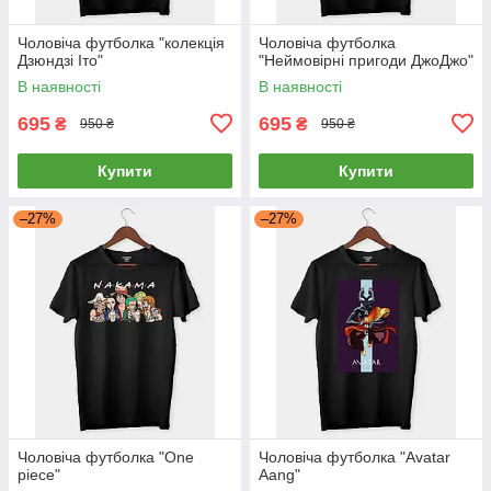
Чоловіча футболка "колекція
Чоловіча футболка
Дзюндзі Іто"
"Неймовірні пригоди ДжоДжо"
В наявності
В наявності
695
695
₴
₴
950 ₴
950 ₴
Купити
Купити
–27%
–27%
Чоловіча футболка "One
Чоловіча футболка "Avatar
piece"
Aang"