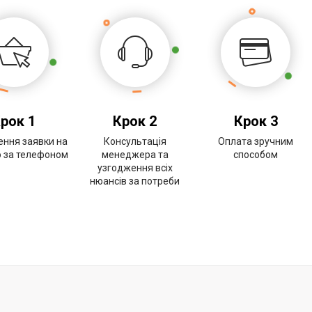
рок 1
Крок 2
Крок 3
ння заявки на
Консультація
Оплата зручним
о за телефоном
менеджера та
способом
узгодження всіх
нюансів за потреби