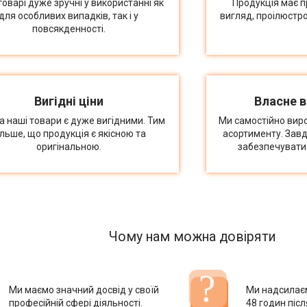
товарі дуже зручні у використанні як
Продукція має п
для особливих випадків, так і у
вигляд, проілюстр
повсякденності.
Вигідні ціни
Власне 
на наші товари є дуже вигідними. Тим
Ми самостійно вир
ільше, що продукція є якісною та
асортименту. Зав
оригінальною.
забезпечувати 
Чому нам можна довіряти
Ми маємо значний досвід у своїй
Ми надсилає
професійній сфері діяльності.
48 годин піс