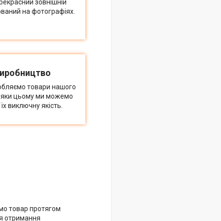
рекрасний зовнішній
ований на фотографіях.
виробництво
обляємо товари нашого
дяки цьому ми можемо
їх виключну якість.
мо товар протягом
ля отримання