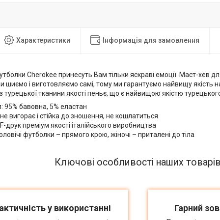
Характеристики
Інформація для замовлення
утболки Cherokee принесуть Вам тільки яскраві емоції. Маст-хев д
и шиємо і виготовляємо самі, тому ми гарантуємо найвищу якість 
з турецької тканини якості пеньє, що є найвищою якістю турецьког
: 95% бавовна, 5% еластан
не вигорає і стійка до зношення, не кошлатиться
F-друк преміум якості італійського виробництва
оловічі футболки – прямого крою, жіночі – приталені до тіла
Ключові особливості наших товарі
актичність у використанні
Гарний зов