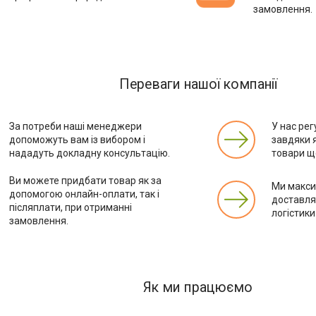
замовлення.
Переваги нашої компанії
За потреби наші менеджери
У нас рег
допоможуть вам із вибором і
завдяки 
нададуть докладну консультацію.
товари ще
Ви можете придбати товар як за
Ми макс
допомогою онлайн-оплати, так і
доставля
післяплати, при отриманні
логістики
замовлення.
Як ми працюємо