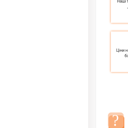
Наші 
Ціни 
б