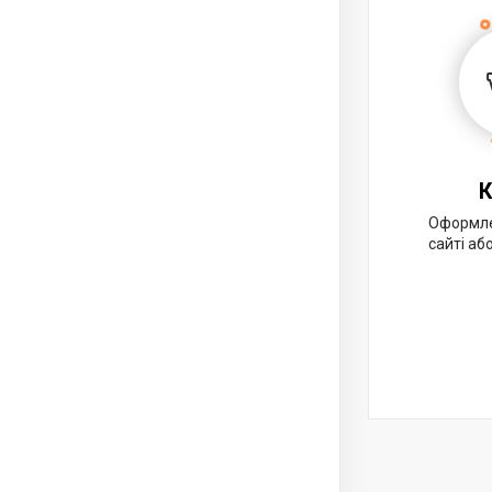
К
Оформле
сайті аб