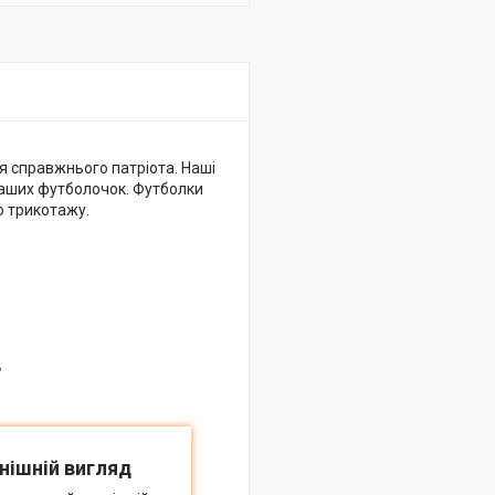
ля справжнього патріота. Наші
наших футболочок. Футболки
о трикотажу.
в
нішній вигляд