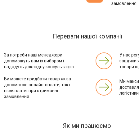
замовлення.
Переваги нашої компанії
За потреби наші менеджери
У нас рег
допоможуть вам із вибором і
завдяки 
нададуть докладну консультацію.
товари ще
Ви можете придбати товар як за
Ми макс
допомогою онлайн-оплати, так і
доставля
післяплати, при отриманні
логістики
замовлення.
Як ми працюємо