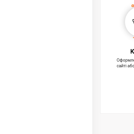
К
Оформле
сайті аб