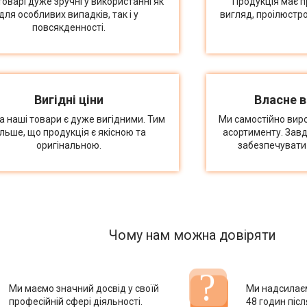
товарі дуже зручні у використанні як
Продукція має п
для особливих випадків, так і у
вигляд, проілюстр
повсякденності.
Вигідні ціни
Власне 
на наші товари є дуже вигідними. Тим
Ми самостійно вир
ільше, що продукція є якісною та
асортименту. Зав
оригінальною.
забезпечувати 
Чому нам можна довіряти
Ми маємо значний досвід у своїй
Ми надсилає
професійній сфері діяльності.
48 годин піс