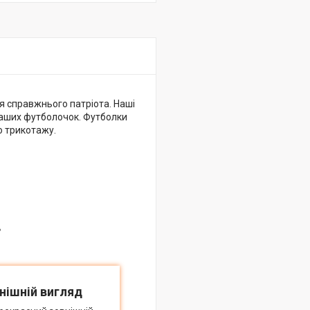
ля справжнього патріота. Наші
наших футболочок. Футболки
о трикотажу.
в
нішній вигляд