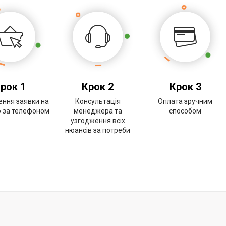
рок 1
Крок 2
Крок 3
ння заявки на
Консультація
Оплата зручним
о за телефоном
менеджера та
способом
узгодження всіх
нюансів за потреби