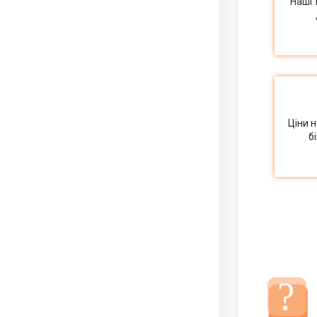
Наші 
Ціни 
б