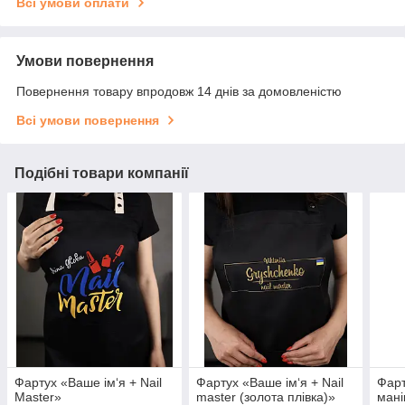
Всі умови оплати
Умови повернення
Повернення товару впродовж 14 днів за домовленістю
Всі умови повернення
Подібні товари компанії
Фартух «Ваше ім‘я + Nail
Фартух «Ваше ім‘я + Nail
Фарт
Master»
master (золота плівка)»
мані