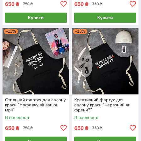
650
650
₴
₴
750 ₴
750 ₴
Купити
Купити
–13%
–13%
Стильний фартух для салону
Креативний фартух для
краси "Нафеячу вії вашої
салону краси "Червоний чи
мрії"
френч?"
В наявності
В наявності
650
650
₴
₴
750 ₴
750 ₴