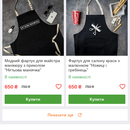
Модний фартух для майстра
Фартух для салону краси з
манікюру з приколом
малюнком "Ножиці і
"Нігтьова маніячка"
гребінець"
В наявності
В наявності
650
650
₴
₴
750 ₴
750 ₴
Купити
Купити
Показати ще