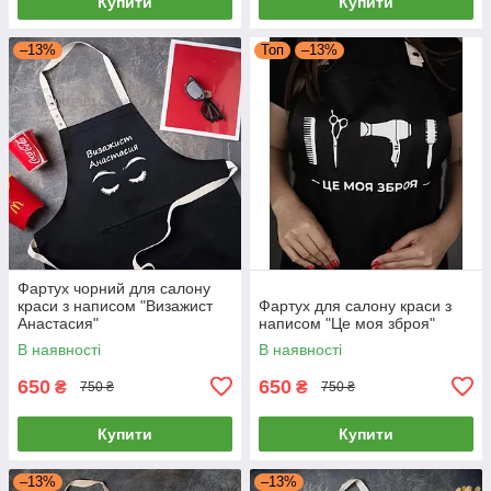
Купити
Купити
–13%
Топ
–13%
Фартух чорний для салону
краси з написом "Визажист
Фартух для салону краси з
Анастасия"
написом "Це моя зброя"
В наявності
В наявності
650
650
₴
₴
750 ₴
750 ₴
Купити
Купити
–13%
–13%