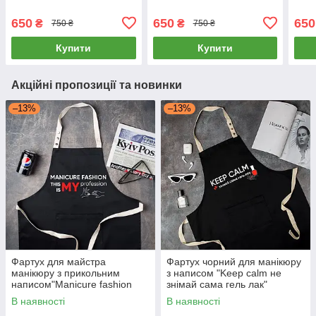
650
650
650
₴
₴
750 ₴
750 ₴
Купити
Купити
Акційні пропозиції та новинки
–13%
–13%
Фартух для майстра
Фартух чорний для манікюру
манікюру з прикольним
з написом "Keep calm не
написом"Manicure fashion
знімай сама гель лак"
this is my profession"
В наявності
В наявності