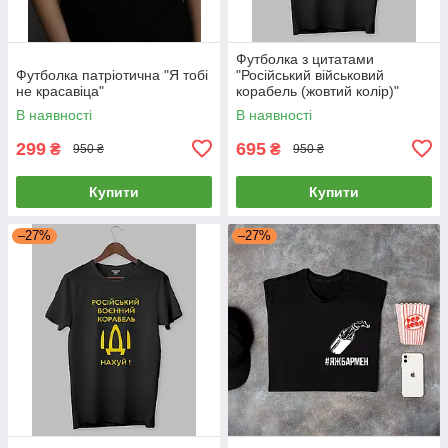
Футболка з цитатами
Футболка патріотична "Я тобі
"Російський військовий
не красавіца"
корабель (жовтий колір)"
В наявності
В наявності
299
695
₴
₴
950 ₴
950 ₴
Купити
Купити
–27%
–27%