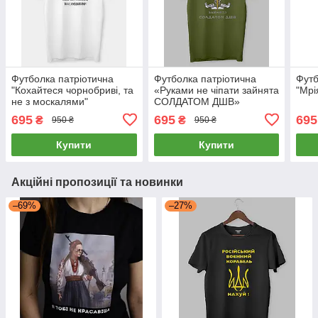
Футболка патріотична
Футболка патріотична
Футб
"Кохайтеся чорнобриві, та
«Руками не чіпати зайнята
"Мрі
не з москалями"
СОЛДАТОМ ДШВ»
695
695
695
₴
₴
950 ₴
950 ₴
Купити
Купити
Акційні пропозиції та новинки
–69%
–27%