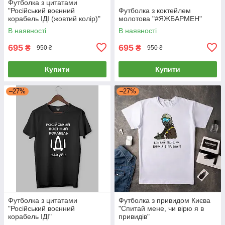
Футболка з цитатами
"Російський воєнний
Футболка з коктейлем
корабель ІДІ (жовтий колір)"
молотова "#ЯЖБАРМЕН"
В наявності
В наявності
695
695
₴
₴
950 ₴
950 ₴
Купити
Купити
–27%
–27%
Футболка з цитатами
Футболка з привидом Києва
"Російський воєнний
"Спитай мене, чи вірю я в
корабель ІДІ"
привидів"