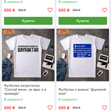
В наявності
В наявності
695
695
₴
₴
950 ₴
950 ₴
Купити
Купити
–27%
–27%
Футболка патріотична
"Спитай мене, чи вірю я в
Футболка з знаком "Дорожній
привидів"
знак"
В наявності
В наявності
695
695
₴
₴
950 ₴
950 ₴