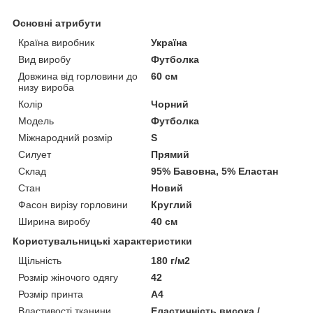
Основні атрибути
Країна виробник
Україна
Вид виробу
Футболка
Довжина від горловини до
60 см
низу вироба
Колір
Чорний
Модель
Футболка
Міжнародний розмір
S
Силует
Прямий
Склад
95% Бавовна, 5% Еластан
Стан
Новий
Фасон вирізу горловини
Круглий
Ширина виробу
40 см
Користувальницькі характеристики
Щільність
180 г/м2
Розмір жіночого одягу
42
Розмір принта
А4
Властивості тканини
Еластичність висока /