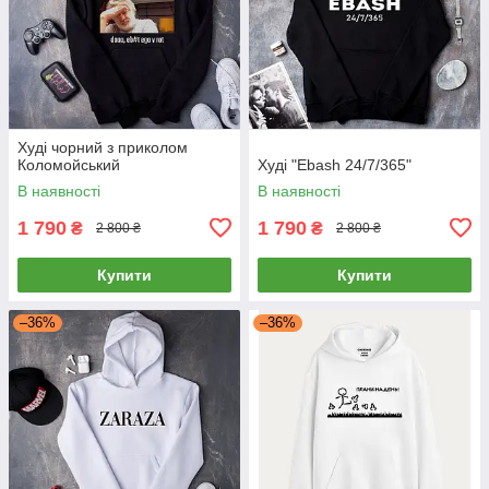
Худі чорний з приколом
Коломойський
Худі "Ebash 24/7/365"
В наявності
В наявності
1 790
1 790
₴
₴
2 800 ₴
2 800 ₴
Купити
Купити
–36%
–36%