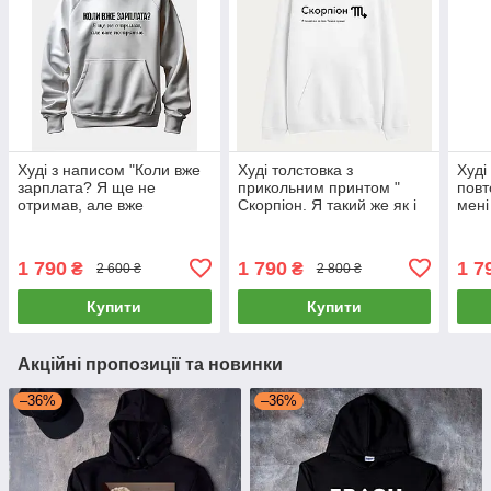
Худі з написом "Коли вже
Худі толстовка з
Худі
зарплата? Я ще не
прикольним принтом "
повт
отримав, але вже
Скорпіон. Я такий же як і
мені
потратив"
ви. Тільки краще"
пох*
1 790
1 790
1 7
₴
₴
2 600 ₴
2 800 ₴
Купити
Купити
Акційні пропозиції та новинки
–36%
–36%