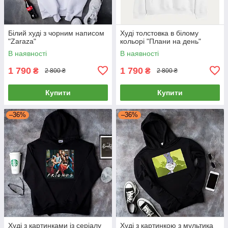
Білий худі з чорним написом
Худі толстовка в білому
"Zaraza"
кольорі "Плани на день"
В наявності
В наявності
1 790
1 790
₴
₴
2 800 ₴
2 800 ₴
Купити
Купити
–36%
–36%
Худі з картинками із серіалу
Худі з картинкою з мультика