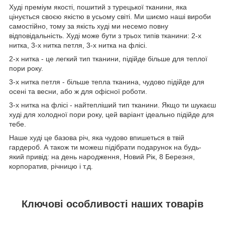
Худі преміум якості, пошитий з турецької тканини, яка
цінується своєю якістю в усьому світі. Ми шиємо наші вироби
самостійно, тому за якість худі ми несемо повну
відповідальність. Худі може бути з трьох типів тканини: 2-х
нитка, 3-х нитка петля, 3-х нитка на флісі.
2-х нитка - це легкий тип тканини, підійде більше для теплої
пори року.
3-х нитка петля - більше тепла тканина, чудово підійде для
осені та весни, або ж для офісної роботи.
3-х нитка на флісі - найтепліший тип тканини. Якщо ти шукаєш
худі для холодної пори року, цей варіант ідеально підійде для
тебе.
Наше худі це базова річ, яка чудово впишеться в твій
гардероб. А також ти можеш підібрати подарунок на будь-
який привід: на день народження, Новий Рік, 8 Березня,
корпоратив, річницю і т.д.
Ключові особливості наших товарів