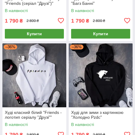
"Friends (серіал "Друзі")"
"Багз Банні"
В наявності
В наявності
1 790
1 790
₴
₴
2 800 ₴
2 800 ₴
Купити
Купити
–36%
–36%
Худі класний білий "Friends -
Худі для зими з картинкою
логотип серіалу "Друзі""
"Холодно Pzdc"
В наявності
В наявності
1 790
1 790
₴
₴
2 800 ₴
2 800 ₴