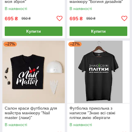
моя зброя"
манікюру "Богиня дизайнів"
В наявності
В наявності
695
695
₴
₴
950 ₴
950 ₴
Купити
Купити
–27%
–27%
Салон краси футболка для
Футболка прикольна з
майстра манікюру "Nail
написом "Знаю всі свіжі
master (лаки)"
плітки,вмію зберігати
секрети"
В наявності
В наявності