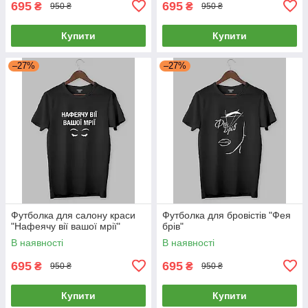
695
695
₴
₴
950 ₴
950 ₴
Купити
Купити
–27%
–27%
Футболка для салону краси
Футболка для бровістів "Фея
"Нафеячу вії вашої мрії"
брів"
В наявності
В наявності
695
695
₴
₴
950 ₴
950 ₴
Купити
Купити