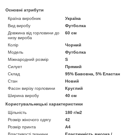
Основні атрибути
Країна виробник
Україна
Вид виробу
Футболка
Довжина від горловини до
60 см
низу вироба
Колір
Чорний
Модель
Футболка
Міжнародний розмір
S
Силует
Прямий
Склад
95% Бавовна, 5% Еластан
Стан
Новий
Фасон вирізу горловини
Круглий
Ширина виробу
40 см
Користувальницькі характеристики
Щільність
180 г/м2
Розмір жіночого одягу
42
Розмір принта
А4
Властивості тканини
Еластичність висока /