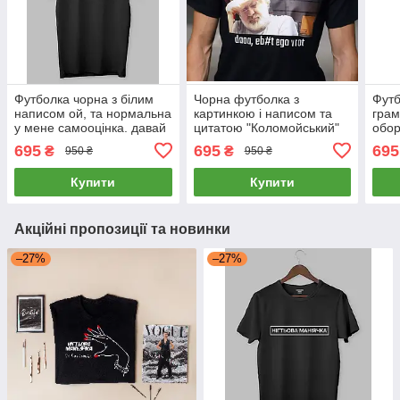
Футболка чорна з білим
Чорна футболка з
Футб
написом ой, та нормальна
картинкою і написом та
грам
у мене самооцінка. давай
цитатою "Коломойський"
обор
кланяйся
ім‘я)
695
695
695
₴
₴
950 ₴
950 ₴
Купити
Купити
Акційні пропозиції та новинки
–27%
–27%