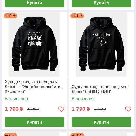
Купити
Купити
–31%
–31%
Худі для тих, хто серцем у
Києві — "Як тебе не любити,
Худі для тих, хто в серці має
Києве мій"
Левів "ЛЬВІВ'ЯНИН"
В наявності
В наявності
1 790
1 790
₴
₴
2 600 ₴
2 600 ₴
Купити
Купити
–31%
–31%