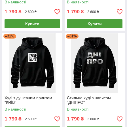
В наявності
В наявності
1 790
1 790
₴
₴
2 600 ₴
2 600 ₴
Купити
Купити
–31%
–31%
Худі з душевним принтом
Стильне худі з написом
"КИЇВ"
"ДНІПРО"
В наявності
В наявності
1 790
1 790
₴
₴
2 600 ₴
2 600 ₴