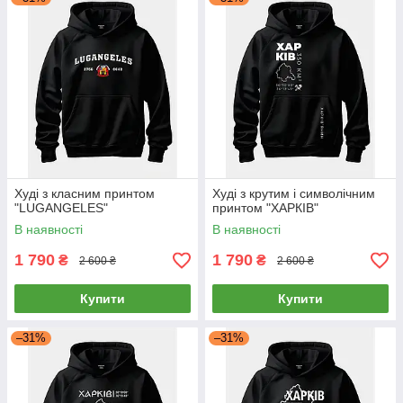
Худі з класним принтом
Худі з крутим і символічним
"LUGANGELES"
принтом "ХАРКІВ"
В наявності
В наявності
1 790
1 790
₴
₴
2 600 ₴
2 600 ₴
Купити
Купити
–31%
–31%