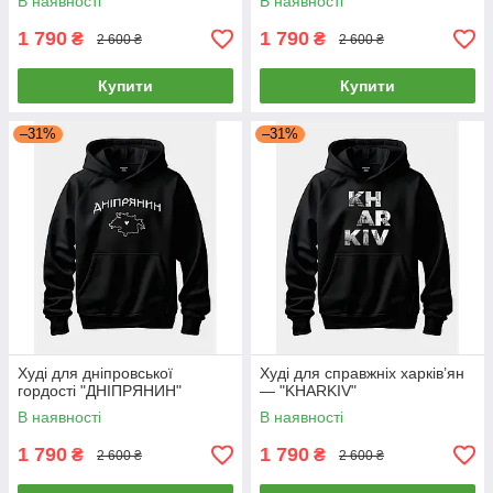
В наявності
В наявності
1 790
1 790
₴
₴
2 600 ₴
2 600 ₴
Купити
Купити
–31%
–31%
Худі для дніпровської
Худі для справжніх харків’ян
гордості "ДНІПРЯНИН"
— "KHARKIV"
В наявності
В наявності
1 790
1 790
₴
₴
2 600 ₴
2 600 ₴