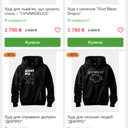
Худі для львів’ян, що цінують
Худі з написом "God Bless
стиль – "LVIVANGELES"
Dnipro"
В наявності
В наявності
1 790
1 790
₴
₴
2 600 ₴
2 600 ₴
Купити
Купити
–31%
–31%
Худі для справжніх дніпрян
Худі для сильних людей
"ДНІПРО"
"ДНІПРО"