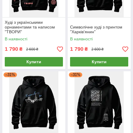
Худі з українськими
орнаментами та написом
Символічне худі з принтом
"ТВОРИ"
"Харків'янин"
В наявності
В наявності
1 790
1 790
₴
₴
2 600 ₴
2 600 ₴
Купити
Купити
–31%
–31%