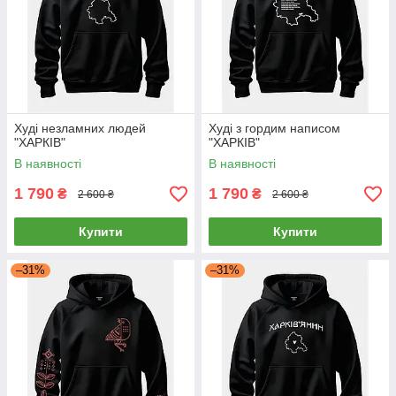
Худі незламних людей
Худі з гордим написом
"ХАРКІВ"
"ХАРКІВ"
В наявності
В наявності
1 790
1 790
₴
₴
2 600 ₴
2 600 ₴
Купити
Купити
–31%
–31%