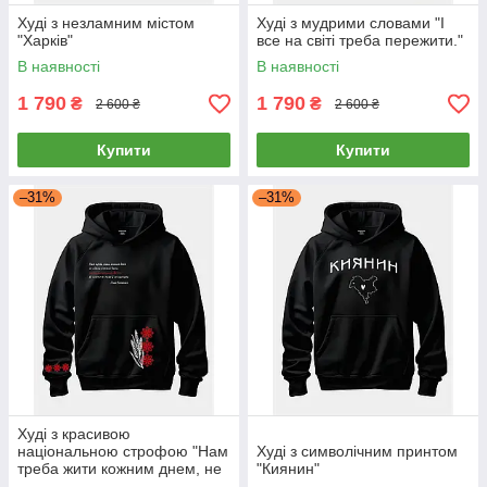
Худі з незламним містом
Худі з мудрими словами "І
"Харків"
все на світі треба пережити."
В наявності
В наявності
1 790
1 790
₴
₴
2 600 ₴
2 600 ₴
Купити
Купити
–31%
–31%
Худі з красивою
національною строфою "Нам
Худі з символічним принтом
треба жити кожним днем, не
"Киянин"
ждать омріяної дати."