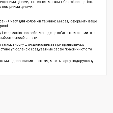
вищеними цінами, в інтернет-магазині Cherokee вартість
за помірними цінами.
ення часу для чоловіків та жінок: ми раді оформити ваше
раїні.
ну інформацію про себе: менеджер зв'яжеться з вами вже
вибрати спосіб оплати.
 а також високу функціональність при правильному
на стане улюбленою і радуватиме своєю практичністю та
які ми відправляємо клієнтам, мають гарну подарункову