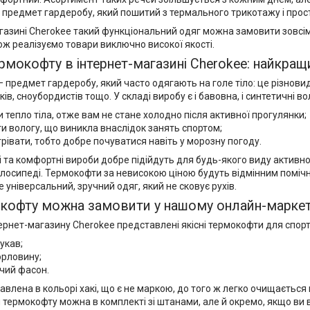
предмет гардеробу, який пошитий з термального трикотажу і прост
газині Cherokee такий функціональний одяг можна замовити зовсім
ож реалізуємо товари виключно високої якості.
рмокофту в інтернет-магазині Cherokee: найкращ
 предмет гардеробу, який часто одягають на голе тіло: це різнови
иків, сноубордистів тощо. У складі виробу є і бавовна, і синтетичні в
и тепло тіла, отже вам не стане холодно після активної прогулянки;
и вологу, що виникла внаслідок занять спортом;
грівати, тобто добре почуватися навіть у морозну погоду.
і та комфортні вироби добре підійдуть для будь-якого виду активн
лосипеді. Термокофти за невисокою ціною будуть відмінним помічни
 універсальний, зручний одяг, який не сковує рухів.
окофту можна замовити у нашому онлайн-маркет
тернет-магазину Cherokee представлені якісні термокофти для спорту 
укав;
орловину;
чий фасон.
влена в кольорі хакі, що є не маркою, до того ж легко очищається 
и термокофту можна в комплекті зі штанами, але й окремо, якщо в