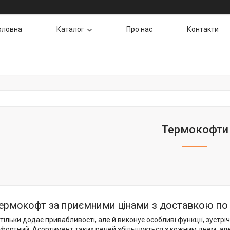
оловна
Каталог
Про нас
Контакти
Термокофти
ермокофт за приємними цінами з доставкою по 
 тільки додає привабливості, але й виконує особливі функції, зустрі
фортний. Асортимент таких речей збільшується з кожним днем, ал