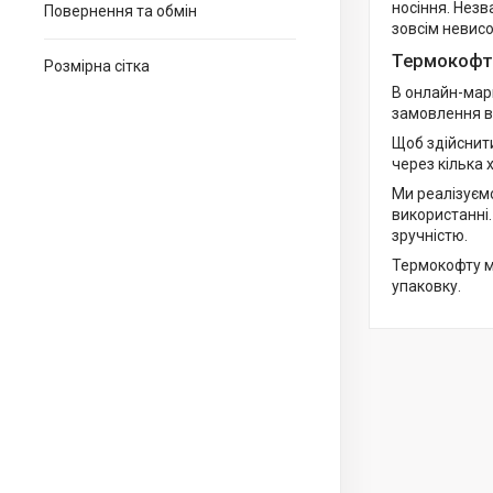
носіння. Незв
Повернення та обмін
зовсім невисо
Термокофти 
Розмірна сітка
В онлайн-марк
замовлення вж
Щоб здійснити
через кілька 
Ми реалізуємо
використанні.
зручністю.
Термокофту мо
упаковку.