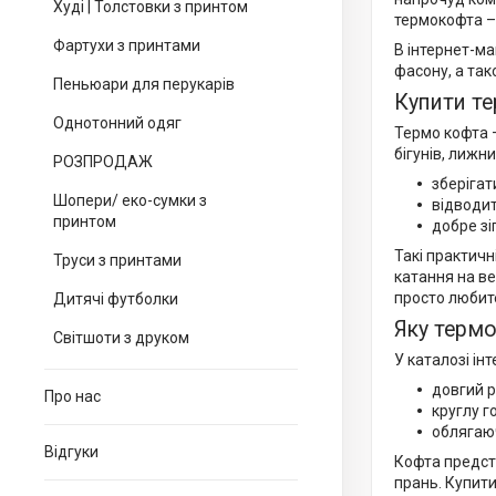
Худі | Толстовки з принтом
термокофта – 
Фартухи з принтами
В інтернет-ма
фасону, а так
Пеньюари для перукарів
Купити те
Однотонний одяг
Термо кофта –
бігунів, лижн
РОЗПРОДАЖ
зберігат
Шопери/ еко-сумки з
відводит
принтом
добре зі
Такі практичн
Труси з принтами
катання на ве
просто любите
Дитячі футболки
Яку терм
Світшоти з друком
У каталозі ін
довгий р
Про нас
круглу г
облягаю
Відгуки
Кофта предста
прань. Купит