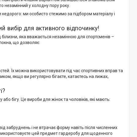
о незамінний у холодну пору року.
 недорого: ми особисто стежимо за підбором матеріалу і
ий вибір для активного відпочинку!
д білизни, яка вважається незамінною для спортсменів –
олокна, що дозволяє:
остей. Їх можна використовувати під час спортивних вправ та
ком, якщо ви регулярно бігаєте, катаєтесь на лижах,
і?
або бігу. Це вироби для жінок та чоловіків, які мають:
від забруднень і не втрачає форму навіть після численних
и використовуєте цей предмет гардеробу для щоденного