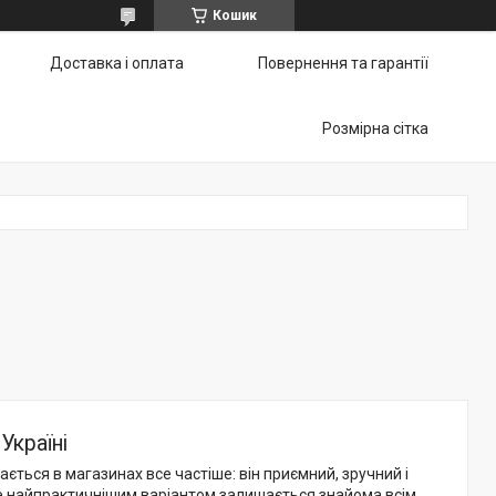
Кошик
Доставка і оплата
Повернення та гарантії
Розмірна сітка
Україні
чається в магазинах все частіше: він приємний, зручний і
е найпрактичнішим варіантом залишається знайома всім