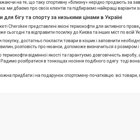
ажаючи на те, що таку спортивну «білизну» нерідко продають за за
ка: ми дбаємо про своїх клієнтів та підбираємо найкращі варіанти 
для бігу та спорту за низькими цінами в Україні
еті Cherokee представлені якісні термокофти для активного провед
е сьогодні та відправити посилку до Києва та інших міст по всій Ук
 покупку, достатньо покласти товари в кошик і заповнити необхід
хвилин, розповість про нюанси, допоможе визначиться з розміром і 
 термокофти відмінної якості та гарантуємо довговічність виробу,
 Радимо розібратися в тонкощах носіння подібного одягу: тоді во
жна придбати і на подарунок спортсмену-початківцю: всі товари, 