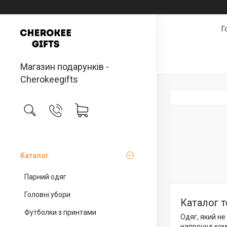
Г
Магазин подарунків -
Cherokeegifts
Каталог
Парний одяг
Головні убори
Каталог т
Футболки з принтами
Одяг, який не
напрочуд ком