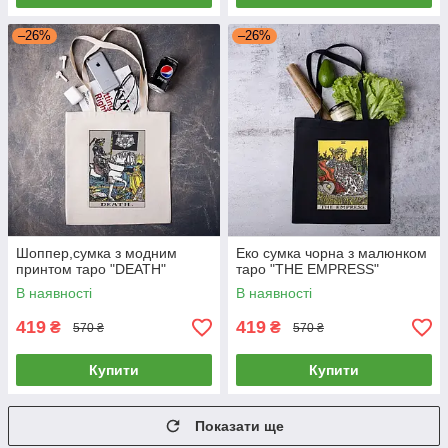
–26%
–26%
Шоппер,сумка з модним
Еко сумка чорна з малюнком
принтом таро "DEATH"
таро "THE EMPRESS"
В наявності
В наявності
419
419
₴
₴
570 ₴
570 ₴
Купити
Купити
Показати ще