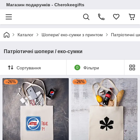
Магазин подарунків - Cherokeegifts
Каталог
Шопери/ еко-сумки з принтом
Патріотичні ш
Патріотичні шопери / еко-сумки
Сортування
0
Фільтри
–26%
–26%