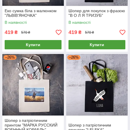
Еко сумка біла з малюнком
Шопер для покупок з фразою
"ЛЬВІВ‘ЯНОЧКА"
"В О Л Я ТРИЗУБ"
В наявності
В наявності
419
419
₴
₴
570 ₴
570 ₴
Купити
Купити
–26%
–26%
Шопер з патріотичним
принтом "МАРКА РУССКИЙ
Шопер з патріотичним
ВОЕННЫЙ КОРАБЛЬ"
принтом "LELEKA"