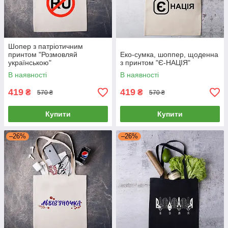
Шопер з патріотичним
принтом "Розмовляй
Еко-сумка, шоппер, щоденна
українською"
з принтом "Є-НАЦІЯ"
В наявності
В наявності
419
419
₴
₴
570 ₴
570 ₴
Купити
Купити
–26%
–26%