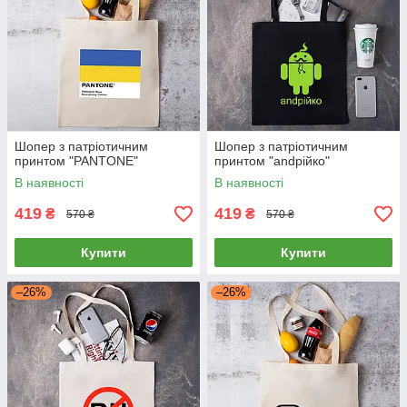
Шопер з патріотичним
Шопер з патріотичним
принтом "PANTONE"
принтом "andрійко"
В наявності
В наявності
419
419
₴
₴
570 ₴
570 ₴
Купити
Купити
–26%
–26%