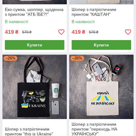
Еко-сумка, шоппер, щоденна
Шопер з патріотичним
з принтом "АТБ ЇБЕ?!"
принтом "КАШТАН"
В наявності
В наявності
419
419
₴
₴
570 ₴
570 ₴
Купити
Купити
–26%
–26%
Шопер з патріотичним
Шопер з патріотичним
принтом "переходь НА
принтом "this is Ukraine"
УКРАЇНСЬКУ"