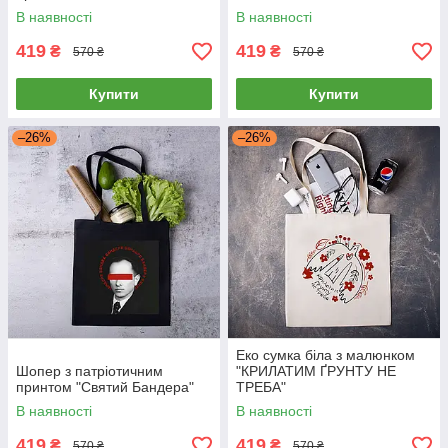
В наявності
В наявності
419
419
₴
₴
570 ₴
570 ₴
Купити
Купити
–26%
–26%
Еко сумка біла з малюнком
Шопер з патріотичним
"КРИЛАТИМ ҐРУНТУ НЕ
принтом "Святий Бандера"
ТРЕБА"
В наявності
В наявності
419
419
₴
₴
570 ₴
570 ₴