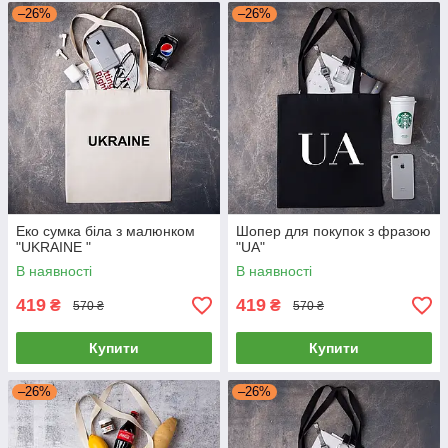
–26%
–26%
Еко сумка біла з малюнком
Шопер для покупок з фразою
"UKRAINE "
"UA"
В наявності
В наявності
419
419
₴
₴
570 ₴
570 ₴
Купити
Купити
–26%
–26%