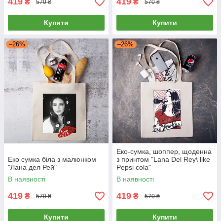
419
419
₴
₴
570 ₴
570 ₴
Купити
Купити
–26%
–26%
Еко-сумка, шоппер, щоденна
Еко сумка біла з малюнком
з принтом "Lana Del Rey\ like
"Лана дел Рей"
Pepsi cola"
В наявності
В наявності
419
419
₴
₴
570 ₴
570 ₴
Купити
Купити